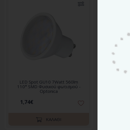
LED Spot GU10 7Watt 560lm
LED S
110° SMD Φυσικού φωτισμού -
110° S
Optonica
1,74€
1,74
ΚΑΛΆΘΙ