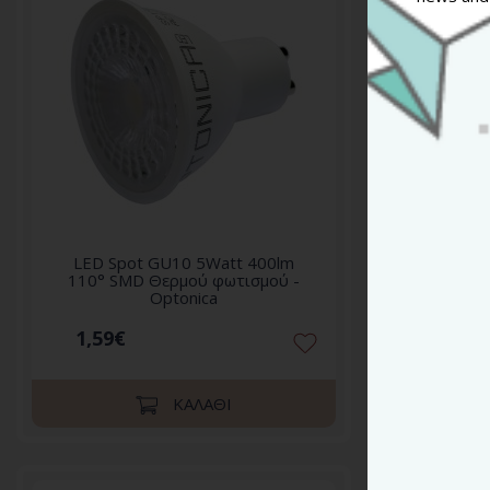
LED Spot GU10 5Watt 400lm
LED S
110° SMD Θερμού φωτισμού -
110° S
Optonica
1,59€
1,59
ΚΑΛΆΘΙ