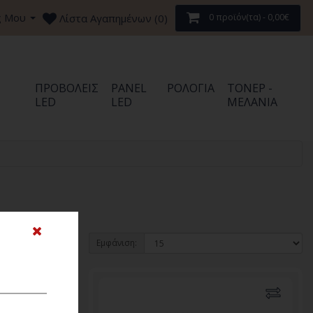
ς Μου
Λίστα Αγαπημένων (0)
0 προϊόν(τα) - 0,00€
ΠΡΟΒΟΛΕΊΣ
PANEL
ΡΟΛΌΓΙΑ
ΤΌΝΕΡ -
LED
LED
ΜΕΛΆΝΙΑ
Εμφάνιση: