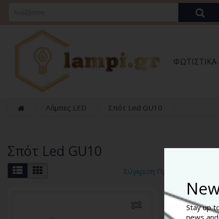
ΦΩΤΙΣΤΙΚΆ
Λάμπες LED
Σπότ Led GU10
Σπότ Led GU10
Σύγκριση Προϊόντων (0)
New
Stay up t
news and