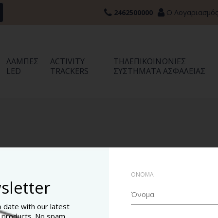
Ο Λογαριασμό
2462500000
ΛΆΜΠΕΣ
ACTIVITY
ΤΗΛΕΠΙΚΟΙΝΩΝΊΕΣ
LED
TRACKERS
ΣΥΣΤΉΜΑΤΑ ΑΣΦΑΛΕΊΑΣ
Ταξινόμηση:
ΟΝΟΜΑ
sletter
o date with our latest
 products. No spam.