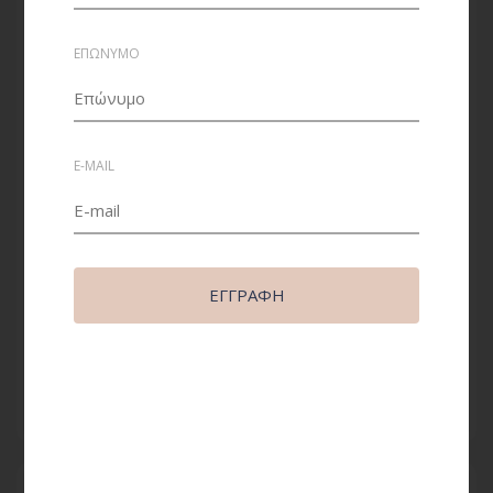
ΕΠΩΝΥΜΟ
E-MAIL
Σπότ 5W MR16 12volt θερμού φωτισμού Optonica
ΕΓΓΡΑΦΉ
2,48€