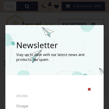
0 προϊόν(τα) - 0,00€
ΚΑΤΗΓΟΡΊΕΣ
Λάμπες LED
Σπότ Led MR16
Newsletter
Stay up to date with our latest news and
products. No spam.
Σπότ Led MR16
Σύγκριση Προϊόντων (0)
Ταξινόμηση:
Εμφάνιση:
ΟΝΟΜΑ