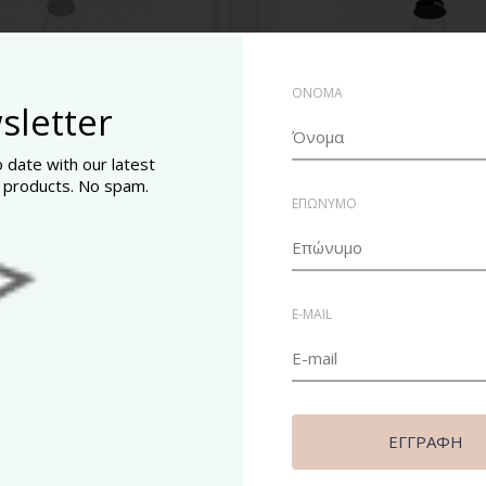
ΟΝΟΜΑ
sletter
o date with our latest
 products. No spam.
ΕΠΩΝΥΜΟ
ό φωτιστικό οροφής LED
Κρεμαστό φωτιστικό ορ
22W 3000K
22W 3000K
E-MAIL
€
72,91€
ΚΑΛΆΘΙ
ΚΑΛΆΘΙ
ΕΓΓΡΑΦΉ