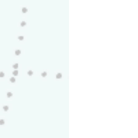
Κρεμαστό Φωτιστικό
LED Κρεμαστό Φωτι
ής 65W 6500lm 3CCT
Οροφής 65W 6500lm
3€
268,14€