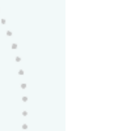
Κρεμαστό Φωτιστικό
LED Κρεμαστό Φωτι
ής 46W 5200lm 3CCT
Οροφής 46W 5200lm
Τετράγωνο
5€
179,80€
ΚΑΛΆΘΙ
ΚΑΛΆΘΙ