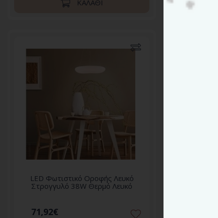
ΚΑΛΆΘΙ
LED Φωτιστικό Οροφής Λευκό
LED Φω
Στρογγυλό 38W Θερμό Λευκό
Στρογ
71,92€
96,72