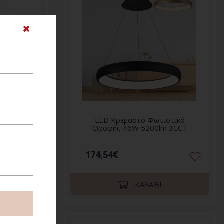
οφής LED
LED Κρεμαστό Φωτιστικό
Οροφής 46W 5200lm 3CCT
174,54€
ΚΑΛΆΘΙ