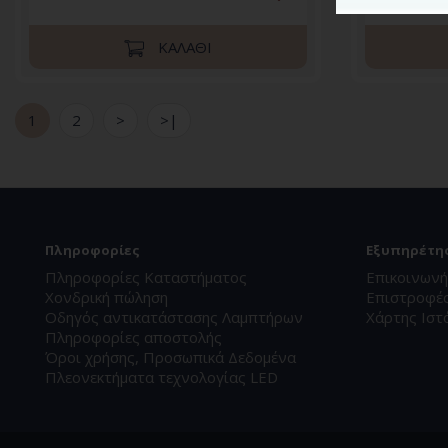
ΚΑΛΆΘΙ
1
2
>
>|
Πληροφορίες
Εξυπηρέτη
Πληροφορίες Καταστήματος
Επικοινωνή
Χονδρική πώληση
Επιστροφέ
Οδηγός αντικατάστασης Λαμπτήρων
Χάρτης Ιστ
Πληροφορίες αποστολής
Όροι χρήσης, Προσωπικά Δεδομένα
Πλεονεκτήματα τεχνολογίας LED