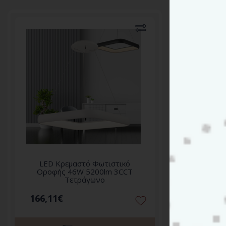
LED Κρεμαστό Φωτιστικό
LED 
Οροφής 46W 5200lm 3CCT
Οροφ
Τετράγωνο
166,11€
244,5