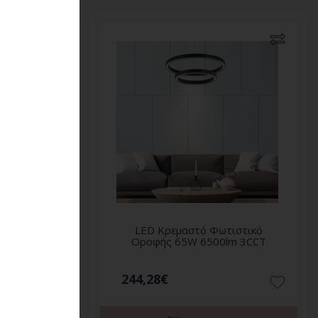
στικό
LED Κρεμαστό Φωτιστικό
 3CCT
Οροφής 65W 6500lm 3CCT
244,28€