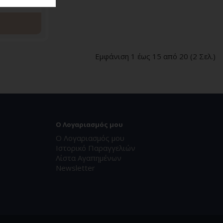
Εμφάνιση 1 έως 15 από 20 (2 Σελ.)
Ο Λογαριασμός μου
Ο Λογαριασμός μου
Ιστορικό Παραγγελιών
Λίστα Αγαπημένων
Newsletter