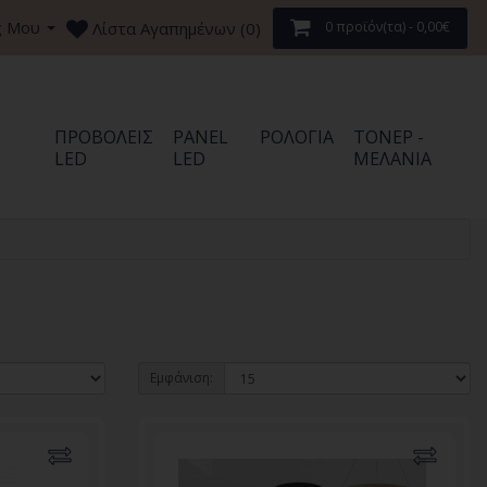
ς Μου
Λίστα Αγαπημένων (0)
0 προϊόν(τα) - 0,00€
ΠΡΟΒΟΛΕΊΣ
PANEL
ΡΟΛΌΓΙΑ
ΤΌΝΕΡ -
LED
LED
ΜΕΛΆΝΙΑ
Εμφάνιση: