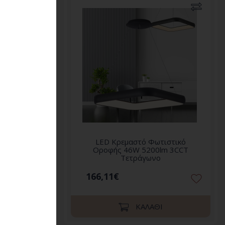
στικό
LED Κρεμαστό Φωτιστικό
 3CCT
Οροφής 46W 5200lm 3CCT
Τετράγωνο
166,11€
ΚΑΛΆΘΙ