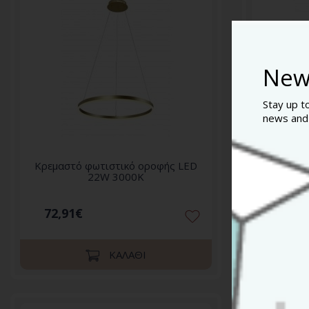
New
Stay up t
news and
Κρεμαστό φωτιστικό οροφής LED
Κρεμαστ
22W 3000K
72,91€
72,91
ΚΑΛΆΘΙ