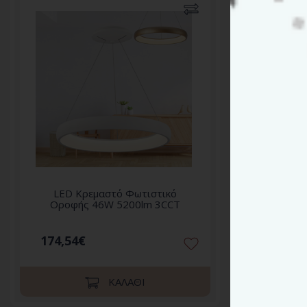
LED Κρεμαστό Φωτιστικό
LED 
Οροφής 46W 5200lm 3CCT
Οροφ
174,54€
186,3
ΚΑΛΆΘΙ