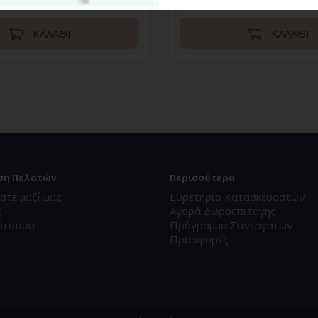
ΚΑΛΆΘΙ
ΚΑΛΆΘΙ
ση Πελατών
Περισσότερα
στε μαζί μας
Ευρετήριο Κατασκευαστών
ς
Αγορά Δωροεπιταγής
ότοπου
Πρόγραμμα Συνεργατών
Προσφορές