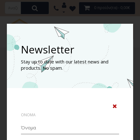
0 προϊόν(τα) - 0,00€
ΚΑΤΗΓΟΡΊΕΣ
Newsletter
Σύγκριση Προϊόντων
Stay up to date with our latest news and
products. No spam.
Σύγκριση Προϊόντων
Δεν έχετε επιλέξει προϊόντα προς σύγκριση.
Συνέχεια
ΟΝΟΜΑ