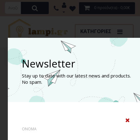
0 προϊόν(τα) - 0,00€
ΚΑΤΗΓΟΡΊΕΣ
Κατασκευαστής
Optonica Led
LED Φωτιστικό Οροφής Λευκό Στρογγυλό 50W Θερμό Λευ
Newsletter
Stay up to date with our latest news and products.
No spam.
ΟΝΟΜΑ