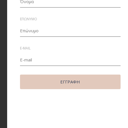
ΕΠΩΝΥΜΟ
E-MAIL
ΕΓΓΡΑΦΉ
Περιγραφή
Ισχύς: 50W
Τάση: AC175-240V
Flux: 3500lm