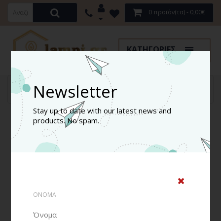
0 προϊόν(τα) - 0,00€
ΚΑΤΗΓΟΡΊΕΣ
Κατασκευαστής
Optonica Led
Newsletter
LED Εξωτερικό Οροφής 36W 3000K-6000K
Stay up to date with our latest news and
products. No spam.
ΟΝΟΜΑ