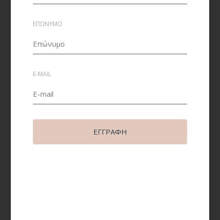
ΕΠΩΝΥΜΟ
E-MAIL
Περιγραφή
ΕΓΓΡΑΦΉ
Ισχύς: 36W
Τάση: AC175-265V
Flux: 2500lm
Dimmable: Ναι
Διαστάσεις Φ460Χ70mm
Θερμοκρασία: 3000K-6000Κ