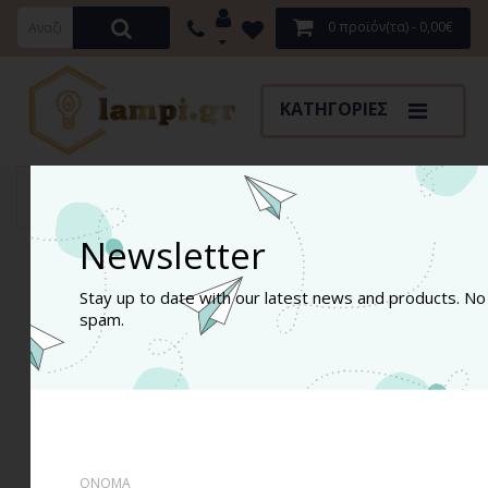
0 προϊόν(τα) - 0,00€
ΚΑΤΗΓΟΡΊΕΣ
Σπότ Led GU10
LED Spot GU10 5Watt 400lm 110° SMD Θερμού φωτισμού 
Newsletter
Stay up to date with our latest news and products. No
spam.
ΟΝΟΜΑ