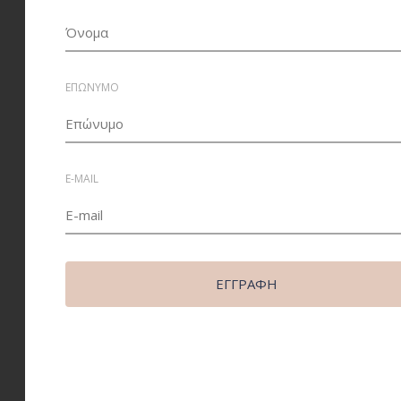
ΕΠΩΝΥΜΟ
E-MAIL
Περιγραφή
Οικονομική και φιλική προς το περιβάλλον λύση νέας
γενιάς με πολυλειτουργική εφαρμογή σε σπίτια,
γραφεία, εστιατόρια, ξενοδοχεία και δημόσια κτίρια.
ΕΓΓΡΑΦΉ
Αντικαθιστά πλήρως τις κοινές λυχνίες πυράκτωσης.
Εύκολη εγκατάσταση, μεγάλη διάρκεια ζωής.
Catalog number
SP1931
Power
5W